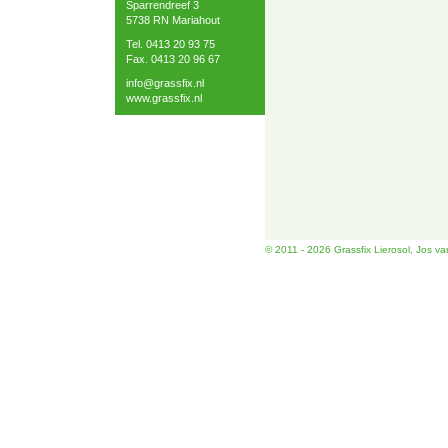
Sparrendreef 3
5738 RN Mariahout
Tel. 0413 20 93 75
Fax. 0413 20 96 67
info@grassfix.nl
www.grassfix.nl
© 2011 - 2026 Grassfix Lierosol, Jos van